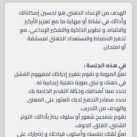
الهدف من الإعداد الذهني هو تحسين إمكاناتك
وأدائك في نشاط أو مهارة ما مع تعزيز التّركيز
والانتباه، و تطوير الذاكرة والتفكير الإبداعي، مع
تحفيز الانضباط والاستعداد الذهني لمسابقة
أو امتحان.
في هذه الجلسة :
نعزّز المرونة و نقوم بتغيير إدراكك لمفهوم الفشل
في ذهنك و نبني صورة ذهنية إيجابية له.
نحدد معا أهدافك وخطّة التقدم الخاصة بك.
نحدد مصادر التحفيز لديك للعثور على المعنى
والهدف من التدريب.
نقوم بتصحيح شعور أو سلوك يضرّ بأدائك: التوتر
السّلبي، القلق، الخوف.
نعزّز ثقتك بنفسك وأسلوب قيادتك و إصرارك على