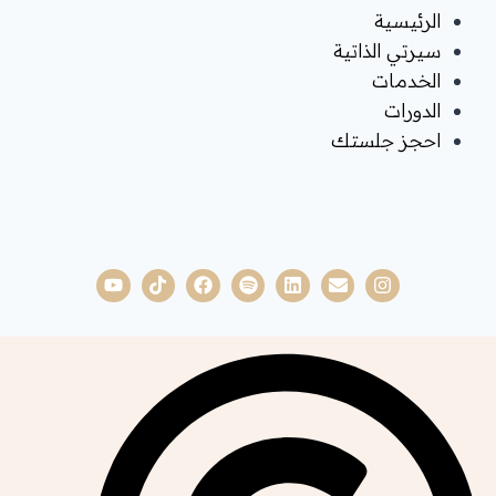
الرئيسية
سيرتي الذاتية
الخدمات
الدورات
احجز جلستك